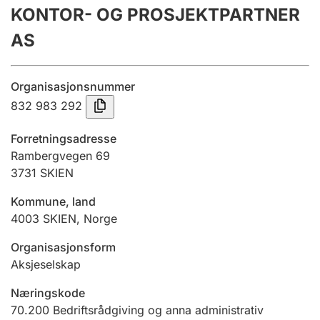
KONTOR- OG PROSJEKTPARTNER
Årsrekneskap
AS
Innsending og forseinkingsgebyr
Organisasjonsnummer
Tinglysing
832 983 292
Forretningsadresse
Jeger
Rambergvegen 69
Betaling og jegeravgiftskort
3731
SKIEN
Kommune, land
4003
SKIEN
,
Norge
Ektepaktrettleiaren
Organisasjonsform
Aksjeselskap
Andre tema
Næringskode
70.200
Bedriftsrådgiving og anna administrativ