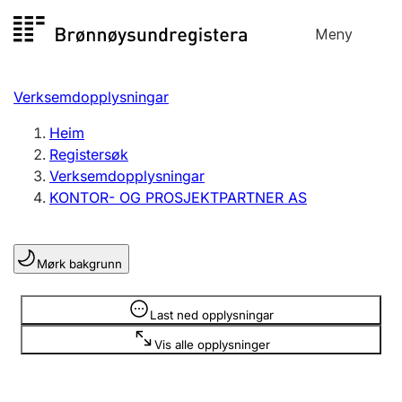
Hopp
Meny
Registersøk
til
Søk
Velg språk
innhald
Verksemdopplysningar
Aksjeselskap
Registrere, endre, slette
Heim
Registersøk
Verksemdopplysningar
Enkeltpersonføretak
KONTOR- OG PROSJEKTPARTNER AS
Registrere, endre, slette
Mørk bakgrunn
Lag og foreining
Registrere, endre, slette
Opplysninger er skjult
Last ned opplysningar
Vis alle opplysninger
Fleire organisasjonsformer