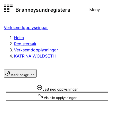
Hopp
Meny
Registersøk
til
Søk
Velg språk
innhald
Verksemdopplysningar
Aksjeselskap
Registrere, endre, slette
Heim
Registersøk
Verksemdopplysningar
Enkeltpersonføretak
KATRINA WOLDSETH
Registrere, endre, slette
Mørk bakgrunn
Lag og foreining
Registrere, endre, slette
Opplysninger er skjult
Last ned opplysningar
Vis alle opplysninger
Fleire organisasjonsformer