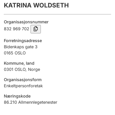
KATRINA WOLDSETH
Årsrekneskap
Innsending og forseinkingsgebyr
Organisasjonsnummer
832 969 702
Tinglysing
Forretningsadresse
Bidenkaps gate 3
0165
OSLO
Jeger
Betaling og jegeravgiftskort
Kommune, land
0301
OSLO
,
Norge
Ektepaktrettleiaren
Organisasjonsform
Enkeltpersonforetak
Næringskode
Andre tema
86.210
Allmennlegetenester