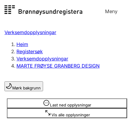
Hopp
Meny
Registersøk
til
Søk
Velg språk
innhald
Verksemdopplysningar
Aksjeselskap
Registrere, endre, slette
Heim
Registersøk
Verksemdopplysningar
Enkeltpersonføretak
MARTE FRØYSE GRANBERG DESIGN
Registrere, endre, slette
Mørk bakgrunn
Lag og foreining
Registrere, endre, slette
Opplysninger er skjult
Last ned opplysningar
Vis alle opplysninger
Fleire organisasjonsformer