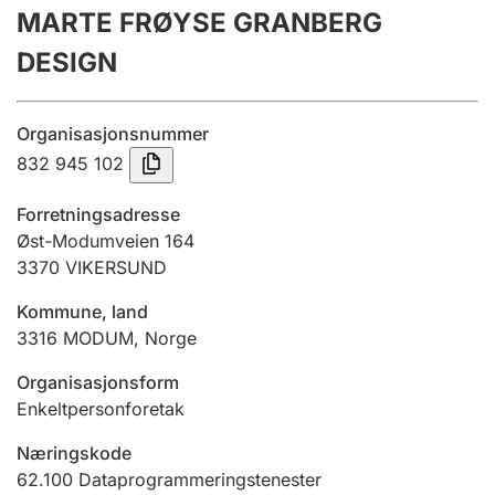
MARTE FRØYSE GRANBERG
Årsrekneskap
DESIGN
Innsending og forseinkingsgebyr
Organisasjonsnummer
Tinglysing
832 945 102
Forretningsadresse
Jeger
Øst-Modumveien 164
Betaling og jegeravgiftskort
3370
VIKERSUND
Kommune, land
3316
MODUM
,
Norge
Ektepaktrettleiaren
Organisasjonsform
Enkeltpersonforetak
Andre tema
Næringskode
62.100
Dataprogrammeringstenester