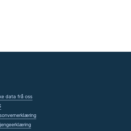
ke data frå oss
S
sonvernerklæring
gjengeerklæring