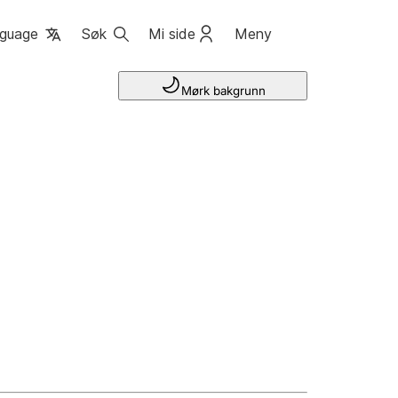
guage
Søk
Mi side
Meny
Mørk bakgrunn