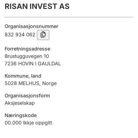
RISAN INVEST AS
Årsrekneskap
Innsending og forseinkingsgebyr
Organisasjonsnummer
832 934 062
Tinglysing
Forretningsadresse
Brustugguvegen 10
7236
HOVIN I GAULDAL
Jeger
Betaling og jegeravgiftskort
Kommune, land
5028
MELHUS
,
Norge
Ektepaktrettleiaren
Organisasjonsform
Aksjeselskap
Næringskode
Andre tema
00.000
Ikkje oppgitt