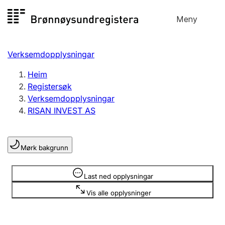
Hopp
Meny
Registersøk
til
Søk
Velg språk
innhald
Verksemdopplysningar
Aksjeselskap
Registrere, endre, slette
Heim
Registersøk
Verksemdopplysningar
Enkeltpersonføretak
RISAN INVEST AS
Registrere, endre, slette
Mørk bakgrunn
Lag og foreining
Registrere, endre, slette
Opplysninger er skjult
Last ned opplysningar
Vis alle opplysninger
Fleire organisasjonsformer