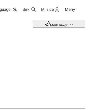
guage
Søk
Mi side
Meny
Mørk bakgrunn