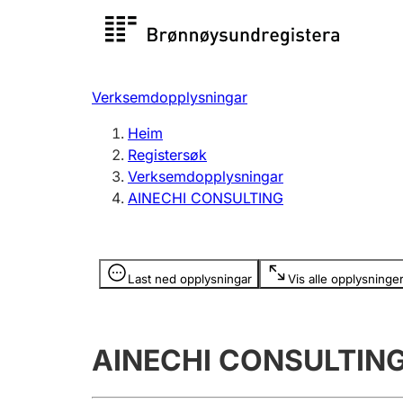
Registersøk
Aksjesel
Registrer
Verksemdopplysningar
Lag og foreining
Fleire
Heim
Registrere, endre, slette
organisa
Registersøk
Verksemdopplysningar
AINECHI CONSULTING
Tinglysing
Jeger
Betaling 
Opplysninger er skjult
Last ned opplysningar
Vis alle opplysninge
Andre tema
AINECHI CONSULTIN