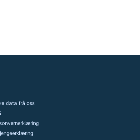
ke data frå oss
S
sonvernerklæring
gjengeerklæring