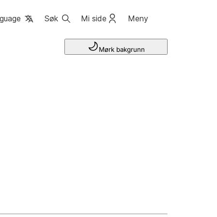
guage
Søk
Mi side
Meny
Mørk bakgrunn