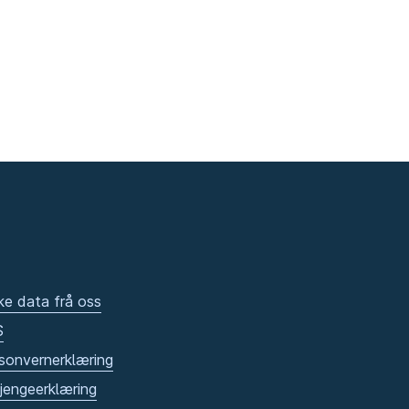
ke data frå oss
S
sonvernerklæring
gjengeerklæring