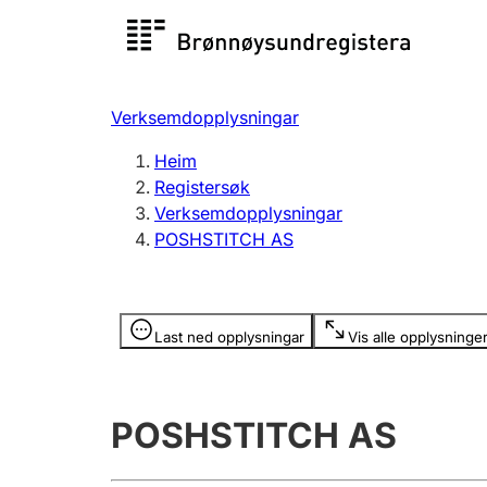
Registersøk
Aksjesel
Registrer
Verksemdopplysningar
Lag og foreining
Fleire
Heim
Registrere, endre, slette
organisa
Registersøk
Verksemdopplysningar
POSHSTITCH AS
Tinglysing
Jeger
Betaling 
Opplysninger er skjult
Last ned opplysningar
Vis alle opplysninge
Andre tema
POSHSTITCH AS