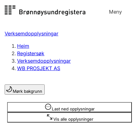
Hopp
Meny
Registersøk
til
Søk
Velg språk
innhald
Verksemdopplysningar
Aksjeselskap
Registrere, endre, slette
Heim
Registersøk
Verksemdopplysningar
Enkeltpersonføretak
WB PROSJEKT AS
Registrere, endre, slette
Mørk bakgrunn
Lag og foreining
Registrere, endre, slette
Opplysninger er skjult
Last ned opplysningar
Vis alle opplysninger
Fleire organisasjonsformer