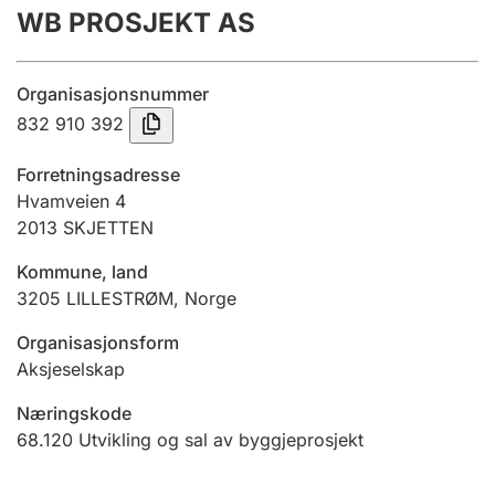
WB PROSJEKT AS
Årsrekneskap
Innsending og forseinkingsgebyr
Organisasjonsnummer
832 910 392
Tinglysing
Forretningsadresse
Hvamveien 4
2013
SKJETTEN
Jeger
Betaling og jegeravgiftskort
Kommune, land
3205
LILLESTRØM
,
Norge
Ektepaktrettleiaren
Organisasjonsform
Aksjeselskap
Næringskode
Andre tema
68.120
Utvikling og sal av byggjeprosjekt