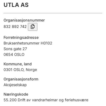
UTLA AS
Årsrekneskap
Innsending og forseinkingsgebyr
Organisasjonsnummer
832 892 742
Tinglysing
Forretningsadresse
Bruksenhetsnummer H0102
Sons gate 27
Jeger
0654
OSLO
Betaling og jegeravgiftskort
Kommune, land
0301
OSLO
,
Norge
Ektepaktrettleiaren
Organisasjonsform
Aksjeselskap
Andre tema
Næringskode
55.200
Drift av vandrarheimar og feriehusvære