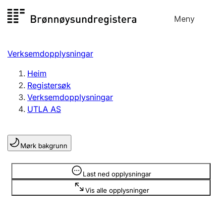
Hopp
Meny
Registersøk
til
Søk
Velg språk
innhald
Verksemdopplysningar
Aksjeselskap
Registrere, endre, slette
Heim
Registersøk
Verksemdopplysningar
Enkeltpersonføretak
UTLA AS
Registrere, endre, slette
Mørk bakgrunn
Lag og foreining
Registrere, endre, slette
Opplysninger er skjult
Last ned opplysningar
Vis alle opplysninger
Fleire organisasjonsformer