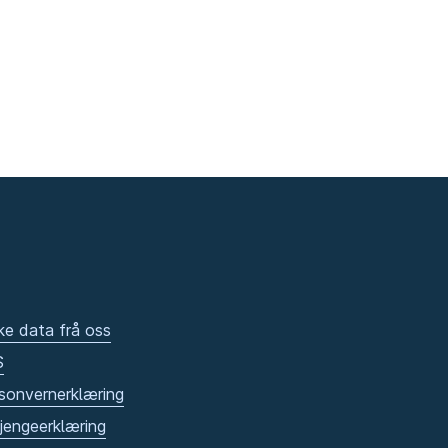
ke data frå oss
S
sonvernerklæring
gjengeerklæring