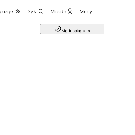
guage
Søk
Mi side
Meny
Mørk bakgrunn