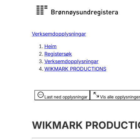
Registersøk
Aksjesel
Registrer
Verksemdopplysningar
Lag og foreining
Fleire
Heim
Registrere, endre, slette
organisa
Registersøk
Verksemdopplysningar
WIKMARK PRODUCTIONS
Tinglysing
Jeger
Betaling 
Opplysninger er skjult
Last ned opplysningar
Vis alle opplysninge
Andre tema
WIKMARK PRODUCTI