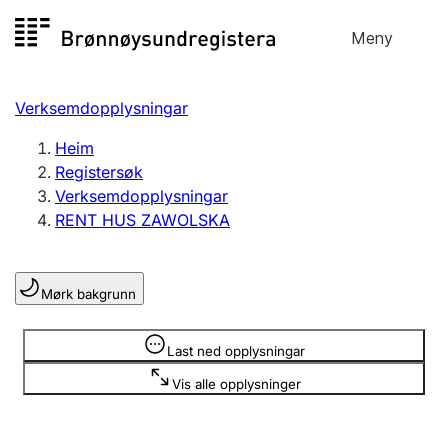
Hopp
Meny
Registersøk
til
Søk
Velg språk
innhald
Verksemdopplysningar
Aksjeselskap
Registrere, endre, slette
Heim
Registersøk
Verksemdopplysningar
Enkeltpersonføretak
RENT HUS ZAWOLSKA
Registrere, endre, slette
Mørk bakgrunn
Lag og foreining
Registrere, endre, slette
Opplysninger er skjult
Last ned opplysningar
Vis alle opplysninger
Fleire organisasjonsformer