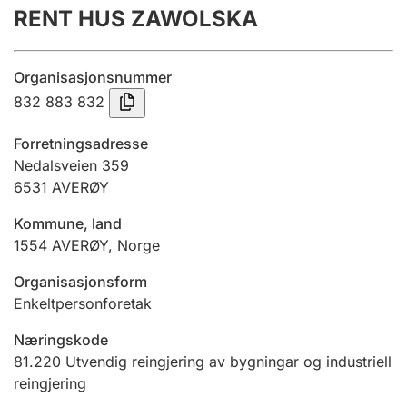
RENT HUS ZAWOLSKA
Årsrekneskap
Innsending og forseinkingsgebyr
Organisasjonsnummer
832 883 832
Tinglysing
Forretningsadresse
Nedalsveien 359
6531
AVERØY
Jeger
Betaling og jegeravgiftskort
Kommune, land
1554
AVERØY
,
Norge
Ektepaktrettleiaren
Organisasjonsform
Enkeltpersonforetak
Næringskode
Andre tema
81.220
Utvendig reingjering av bygningar og industriell
reingjering