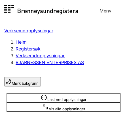
Hopp
Meny
Registersøk
til
Søk
Velg språk
innhald
Verksemdopplysningar
Aksjeselskap
Registrere, endre, slette
Heim
Registersøk
Verksemdopplysningar
Enkeltpersonføretak
BJARNESSEN ENTERPRISES AS
Registrere, endre, slette
Mørk bakgrunn
Lag og foreining
Registrere, endre, slette
Opplysninger er skjult
Last ned opplysningar
Vis alle opplysninger
Fleire organisasjonsformer