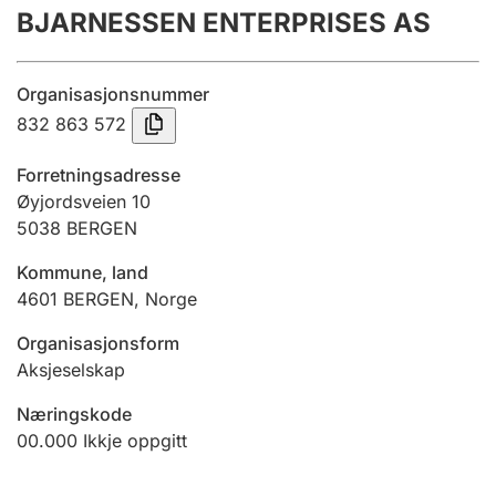
BJARNESSEN ENTERPRISES AS
Årsrekneskap
Innsending og forseinkingsgebyr
Organisasjonsnummer
832 863 572
Tinglysing
Forretningsadresse
Øyjordsveien 10
5038
BERGEN
Jeger
Betaling og jegeravgiftskort
Kommune, land
4601
BERGEN
,
Norge
Ektepaktrettleiaren
Organisasjonsform
Aksjeselskap
Næringskode
Andre tema
00.000
Ikkje oppgitt