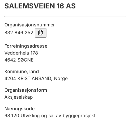
SALEMSVEIEN 16 AS
Årsrekneskap
Innsending og forseinkingsgebyr
Organisasjonsnummer
832 846 252
Tinglysing
Forretningsadresse
Vedderheia 178
4642
SØGNE
Jeger
Betaling og jegeravgiftskort
Kommune, land
4204
KRISTIANSAND
,
Norge
Ektepaktrettleiaren
Organisasjonsform
Aksjeselskap
Næringskode
Andre tema
68.120
Utvikling og sal av byggjeprosjekt