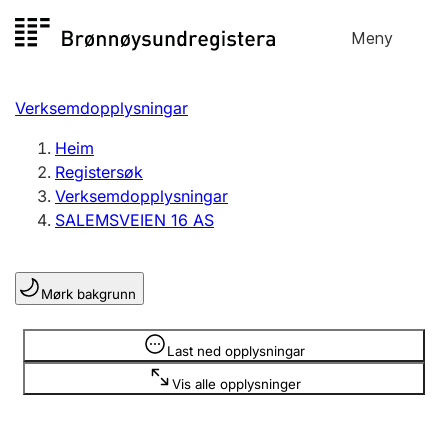
Hopp
Meny
Registersøk
til
Søk
Velg språk
innhald
Verksemdopplysningar
Aksjeselskap
Registrere, endre, slette
Heim
Registersøk
Verksemdopplysningar
Enkeltpersonføretak
SALEMSVEIEN 16 AS
Registrere, endre, slette
Mørk bakgrunn
Lag og foreining
Registrere, endre, slette
Opplysninger er skjult
Last ned opplysningar
Vis alle opplysninger
Fleire organisasjonsformer