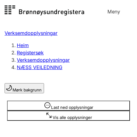
Hopp
Meny
Registersøk
til
Søk
Velg språk
innhald
Verksemdopplysningar
Aksjeselskap
Registrere, endre, slette
Heim
Registersøk
Verksemdopplysningar
Enkeltpersonføretak
NÆSS VEILEDNING
Registrere, endre, slette
Mørk bakgrunn
Lag og foreining
Registrere, endre, slette
Opplysninger er skjult
Last ned opplysningar
Vis alle opplysninger
Fleire organisasjonsformer