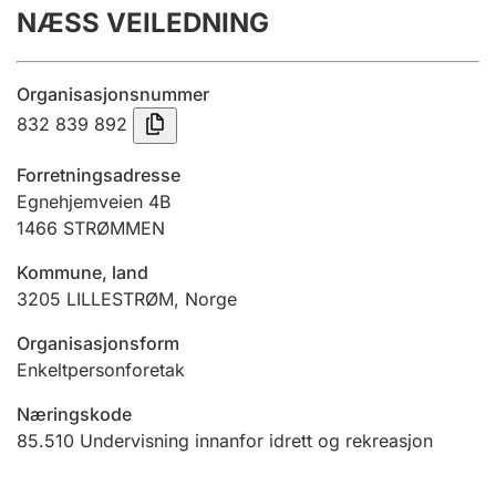
NÆSS VEILEDNING
Årsrekneskap
Innsending og forseinkingsgebyr
Organisasjonsnummer
832 839 892
Tinglysing
Forretningsadresse
Egnehjemveien 4B
1466
STRØMMEN
Jeger
Betaling og jegeravgiftskort
Kommune, land
3205
LILLESTRØM
,
Norge
Ektepaktrettleiaren
Organisasjonsform
Enkeltpersonforetak
Næringskode
Andre tema
85.510
Undervisning innanfor idrett og rekreasjon