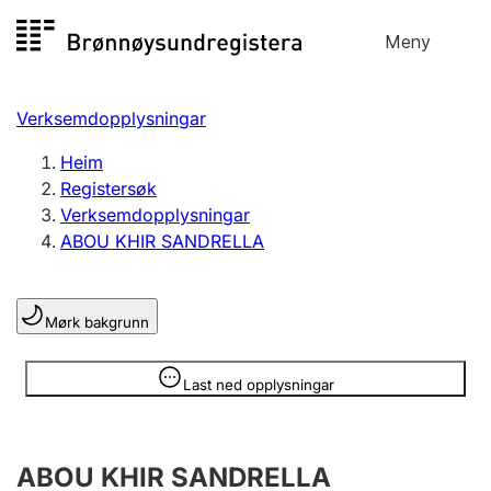
Hopp
Meny
Registersøk
til
Søk
Velg språk
innhald
Verksemdopplysningar
Aksjeselskap
Registrere, endre, slette
Heim
Registersøk
Verksemdopplysningar
Enkeltpersonføretak
ABOU KHIR SANDRELLA
Registrere, endre, slette
Mørk bakgrunn
Lag og foreining
Registrere, endre, slette
Opplysninger er skjult
Last ned opplysningar
Fleire organisasjonsformer
ABOU KHIR SANDRELLA