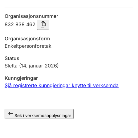
Årsrekneskap
Organisasjonsnummer
Innsending og forseinkingsgebyr
832 838 462
Organisasjonsform
Tinglysing
Enkeltpersonforetak
Status
Jeger
Sletta
(14. januar 2026)
Betaling og jegeravgiftskort
Kunngjeringar
Sjå registrerte kunngjeringar knytte til verksemda
Ektepaktrettleiaren
Søk i verksemdsopplysningar
Andre tema