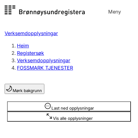
Hopp
Meny
Registersøk
til
Søk
Velg språk
innhald
Verksemdopplysningar
Aksjeselskap
Registrere, endre, slette
Heim
Registersøk
Verksemdopplysningar
Enkeltpersonføretak
FOSSMARK TJENESTER
Registrere, endre, slette
Mørk bakgrunn
Lag og foreining
Registrere, endre, slette
Opplysninger er skjult
Last ned opplysningar
Vis alle opplysninger
Fleire organisasjonsformer