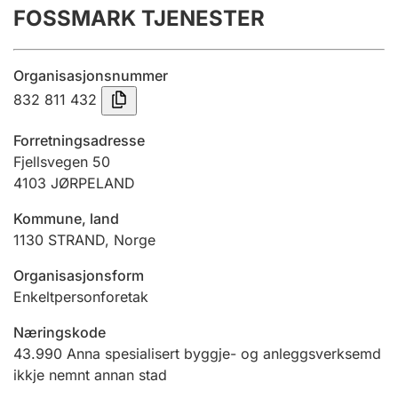
FOSSMARK TJENESTER
Årsrekneskap
Innsending og forseinkingsgebyr
Organisasjonsnummer
832 811 432
Tinglysing
Forretningsadresse
Fjellsvegen 50
4103
JØRPELAND
Jeger
Betaling og jegeravgiftskort
Kommune, land
1130
STRAND
,
Norge
Ektepaktrettleiaren
Organisasjonsform
Enkeltpersonforetak
Næringskode
Andre tema
43.990
Anna spesialisert byggje- og anleggsverksemd
ikkje nemnt annan stad