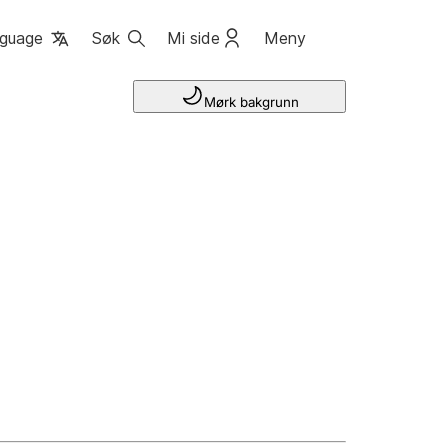
guage
Søk
Mi side
Meny
Mørk bakgrunn