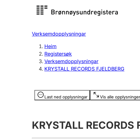
Registersøk
Aksjesel
Registrer
Verksemdopplysningar
Lag og foreining
Fleire
Heim
Registrere, endre, slette
organisa
Registersøk
Verksemdopplysningar
KRYSTALL RECORDS FJELDBERG
Tinglysing
Jeger
Betaling 
Opplysninger er skjult
Last ned opplysningar
Vis alle opplysninge
Andre tema
KRYSTALL RECORDS 