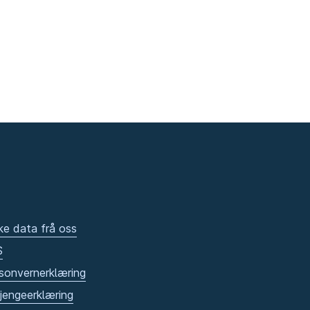
ke data frå oss
S
sonvernerklæring
gjengeerklæring