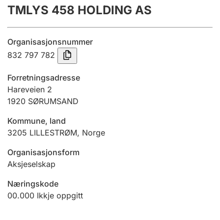
TMLYS 458 HOLDING AS
Årsrekneskap
Innsending og forseinkingsgebyr
Organisasjonsnummer
832 797 782
Tinglysing
Forretningsadresse
Hareveien 2
1920
SØRUMSAND
Jeger
Betaling og jegeravgiftskort
Kommune, land
3205
LILLESTRØM
,
Norge
Ektepaktrettleiaren
Organisasjonsform
Aksjeselskap
Næringskode
Andre tema
00.000
Ikkje oppgitt