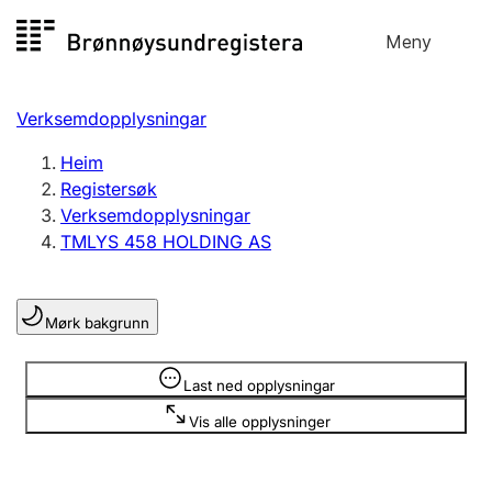
Hopp
Meny
Registersøk
til
Søk
Velg språk
innhald
Verksemdopplysningar
Aksjeselskap
Registrere, endre, slette
Heim
Registersøk
Verksemdopplysningar
Enkeltpersonføretak
TMLYS 458 HOLDING AS
Registrere, endre, slette
Mørk bakgrunn
Lag og foreining
Registrere, endre, slette
Opplysninger er skjult
Last ned opplysningar
Vis alle opplysninger
Fleire organisasjonsformer