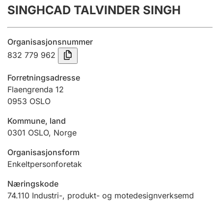
SINGHCAD TALVINDER SINGH
Årsrekneskap
Innsending og forseinkingsgebyr
Organisasjonsnummer
832 779 962
Tinglysing
Forretningsadresse
Flaengrenda 12
0953
OSLO
Jeger
Betaling og jegeravgiftskort
Kommune, land
0301
OSLO
,
Norge
Ektepaktrettleiaren
Organisasjonsform
Enkeltpersonforetak
Næringskode
Andre tema
74.110
Industri-, produkt- og motedesignverksemd