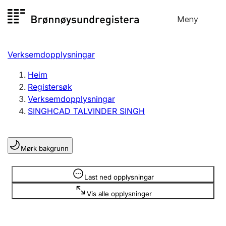
Hopp
Meny
Registersøk
til
Søk
Velg språk
innhald
Verksemdopplysningar
Aksjeselskap
Registrere, endre, slette
Heim
Registersøk
Verksemdopplysningar
Enkeltpersonføretak
SINGHCAD TALVINDER SINGH
Registrere, endre, slette
Mørk bakgrunn
Lag og foreining
Registrere, endre, slette
Opplysninger er skjult
Last ned opplysningar
Vis alle opplysninger
Fleire organisasjonsformer