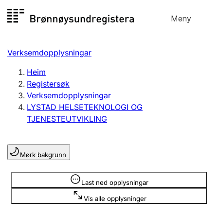
Hopp
Meny
Registersøk
til
Søk
Velg språk
innhald
Verksemdopplysningar
Aksjeselskap
Registrere, endre, slette
Heim
Registersøk
Verksemdopplysningar
Enkeltpersonføretak
LYSTAD HELSETEKNOLOGI OG
Registrere, endre, slette
TJENESTEUTVIKLING
Lag og foreining
Mørk bakgrunn
Registrere, endre, slette
Opplysninger er skjult
Last ned opplysningar
Fleire organisasjonsformer
Vis alle opplysninger