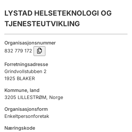
Årsrekneskap
LYSTAD HELSETEKNOLOGI OG
Innsending og forseinkingsgebyr
TJENESTEUTVIKLING
Tinglysing
Organisasjonsnummer
832 779 172
Jeger
Forretningsadresse
Betaling og jegeravgiftskort
Grindvollstubben 2
1925
BLAKER
Kommune, land
Ektepaktrettleiaren
3205
LILLESTRØM
,
Norge
Organisasjonsform
Andre tema
Enkeltpersonforetak
Næringskode