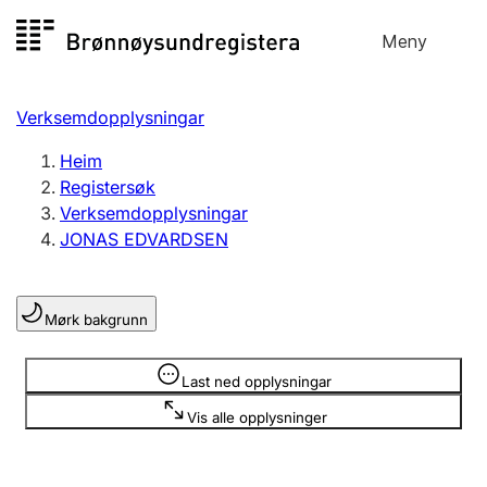
Hopp
Meny
Registersøk
til
Søk
Velg språk
innhald
Verksemdopplysningar
Aksjeselskap
Registrere, endre, slette
Heim
Registersøk
Verksemdopplysningar
Enkeltpersonføretak
JONAS EDVARDSEN
Registrere, endre, slette
Mørk bakgrunn
Lag og foreining
Registrere, endre, slette
Opplysninger er skjult
Last ned opplysningar
Vis alle opplysninger
Fleire organisasjonsformer