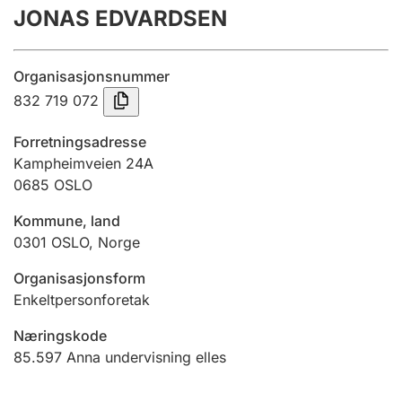
JONAS EDVARDSEN
Årsrekneskap
Innsending og forseinkingsgebyr
Organisasjonsnummer
832 719 072
Tinglysing
Forretningsadresse
Kampheimveien 24A
0685
OSLO
Jeger
Betaling og jegeravgiftskort
Kommune, land
0301
OSLO
,
Norge
Ektepaktrettleiaren
Organisasjonsform
Enkeltpersonforetak
Næringskode
Andre tema
85.597
Anna undervisning elles