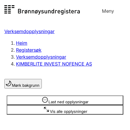
Hopp
Meny
Registersøk
til
Søk
Velg språk
innhald
Verksemdopplysningar
Aksjeselskap
Registrere, endre, slette
Heim
Registersøk
Verksemdopplysningar
Enkeltpersonføretak
KIMBERLITE INVEST NOFENCE AS
Registrere, endre, slette
Mørk bakgrunn
Lag og foreining
Registrere, endre, slette
Opplysninger er skjult
Last ned opplysningar
Vis alle opplysninger
Fleire organisasjonsformer