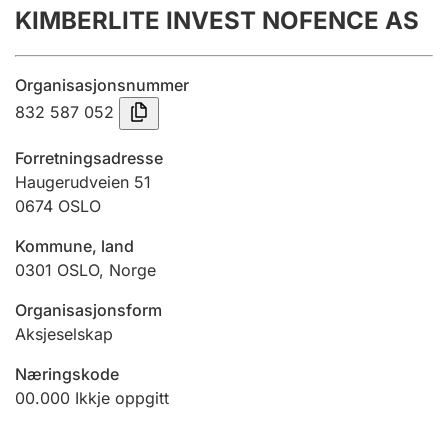
KIMBERLITE INVEST NOFENCE AS
Årsrekneskap
Innsending og forseinkingsgebyr
Organisasjonsnummer
832 587 052
Tinglysing
Forretningsadresse
Haugerudveien 51
0674
OSLO
Jeger
Betaling og jegeravgiftskort
Kommune, land
0301
OSLO
,
Norge
Ektepaktrettleiaren
Organisasjonsform
Aksjeselskap
Næringskode
Andre tema
00.000
Ikkje oppgitt