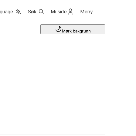
guage
Søk
Mi side
Meny
Mørk bakgrunn