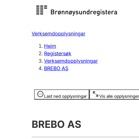
Registersøk
Aksjesel
Registrer
Verksemdopplysningar
Lag og foreining
Fleire
Heim
Registrere, endre, slette
organisa
Registersøk
Verksemdopplysningar
BREBO AS
Tinglysing
Jeger
Betaling 
Opplysninger er skjult
Last ned opplysningar
Vis alle opplysninge
Andre tema
BREBO AS