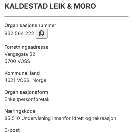
KALDESTAD LEIK & MORO
Årsrekneskap
Innsending og forseinkingsgebyr
Organisasjonsnummer
832 564 222
Tinglysing
Forretningsadresse
Vangsgata 52
5700
VOSS
Jeger
Betaling og jegeravgiftskort
Kommune, land
4621
VOSS
,
Norge
Ektepaktrettleiaren
Organisasjonsform
Enkeltpersonforetak
Næringskode
Andre tema
85.510
Undervisning innanfor idrett og rekreasjon
E-post