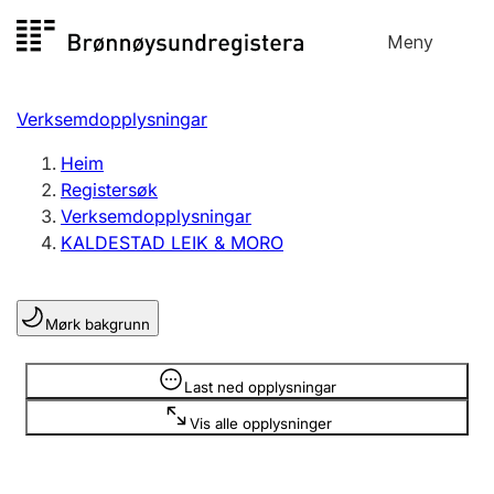
Hopp
Meny
Registersøk
til
Søk
Velg språk
innhald
Verksemdopplysningar
Aksjeselskap
Registrere, endre, slette
Heim
Registersøk
Verksemdopplysningar
Enkeltpersonføretak
KALDESTAD LEIK & MORO
Registrere, endre, slette
Mørk bakgrunn
Lag og foreining
Registrere, endre, slette
Opplysninger er skjult
Last ned opplysningar
Vis alle opplysninger
Fleire organisasjonsformer