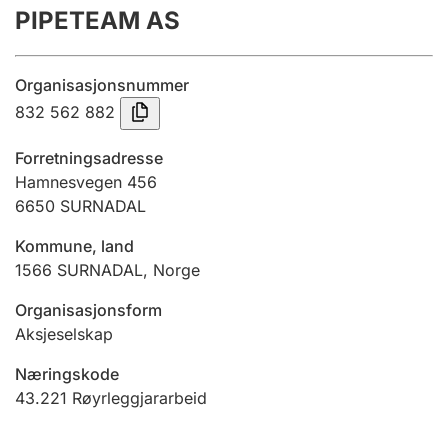
PIPETEAM AS
Årsrekneskap
Innsending og forseinkingsgebyr
Organisasjonsnummer
832 562 882
Tinglysing
Forretningsadresse
Hamnesvegen 456
6650
SURNADAL
Jeger
Betaling og jegeravgiftskort
Kommune, land
1566
SURNADAL
,
Norge
Ektepaktrettleiaren
Organisasjonsform
Aksjeselskap
Næringskode
Andre tema
43.221
Røyrleggjararbeid