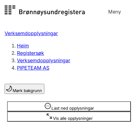
Hopp
Meny
Registersøk
til
Søk
Velg språk
innhald
Verksemdopplysningar
Aksjeselskap
Registrere, endre, slette
Heim
Registersøk
Verksemdopplysningar
Enkeltpersonføretak
PIPETEAM AS
Registrere, endre, slette
Mørk bakgrunn
Lag og foreining
Registrere, endre, slette
Opplysninger er skjult
Last ned opplysningar
Vis alle opplysninger
Fleire organisasjonsformer