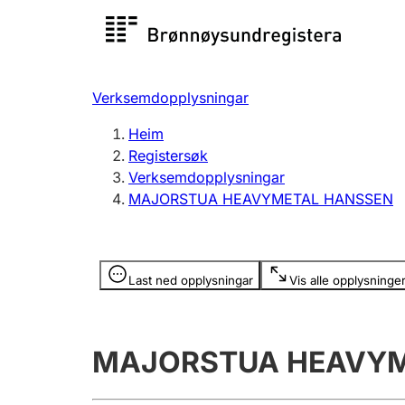
Registersøk
Aksjesel
Registrer
Verksemdopplysningar
Lag og foreining
Fleire
Heim
Registrere, endre, slette
organisa
Registersøk
Verksemdopplysningar
MAJORSTUA HEAVYMETAL HANSSEN
Tinglysing
Jeger
Betaling 
Opplysninger er skjult
Last ned opplysningar
Vis alle opplysninge
Andre tema
MAJORSTUA HEAVYM