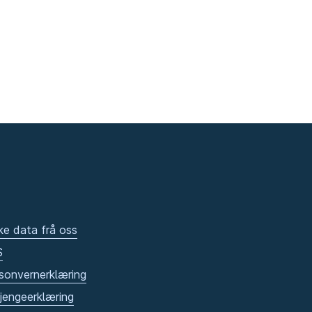
ke data frå oss
S
sonvernerklæring
gjengeerklæring