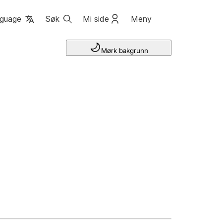
guage
Søk
Mi side
Meny
Mørk bakgrunn