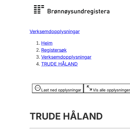
Registersøk
Aksjesel
Registrer
Verksemdopplysningar
Lag og foreining
Fleire
Heim
Registrere, endre, slette
organisa
Registersøk
Verksemdopplysningar
TRUDE HÅLAND
Tinglysing
Jeger
Betaling 
Opplysninger er skjult
Last ned opplysningar
Vis alle opplysninge
Andre tema
TRUDE HÅLAND