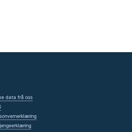
ke data frå oss
S
sonvernerklæring
gjengeerklæring