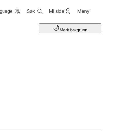
guage
Søk
Mi side
Meny
Mørk bakgrunn