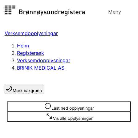
Hopp
Meny
Registersøk
til
Søk
Velg språk
innhald
Verksemdopplysningar
Aksjeselskap
Registrere, endre, slette
Heim
Registersøk
Verksemdopplysningar
Enkeltpersonføretak
BRINIK MEDICAL AS
Registrere, endre, slette
Mørk bakgrunn
Lag og foreining
Registrere, endre, slette
Opplysninger er skjult
Last ned opplysningar
Vis alle opplysninger
Fleire organisasjonsformer