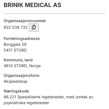
BRINIK MEDICAL AS
Årsrekneskap
Innsending og forseinkingsgebyr
Organisasjonsnummer
832 539 732
Tinglysing
Forretningsadresse
Borggata 26
5417
STORD
Jeger
Betaling og jegeravgiftskort
Kommune, land
4614
STORD
,
Norge
Ektepaktrettleiaren
Organisasjonsform
Aksjeselskap
Næringskode
Andre tema
86.221
Spesialiserte legetenester, med unntak av
psykiatriske legetenester