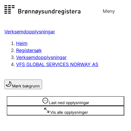
Hopp
Meny
Registersøk
til
Søk
Velg språk
innhald
Verksemdopplysningar
Aksjeselskap
Registrere, endre, slette
Heim
Registersøk
Verksemdopplysningar
Enkeltpersonføretak
VFS GLOBAL SERVICES NORWAY AS
Registrere, endre, slette
Mørk bakgrunn
Lag og foreining
Registrere, endre, slette
Opplysninger er skjult
Last ned opplysningar
Vis alle opplysninger
Fleire organisasjonsformer