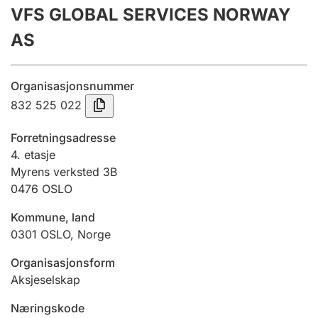
VFS GLOBAL SERVICES NORWAY
Årsrekneskap
AS
Innsending og forseinkingsgebyr
Organisasjonsnummer
Tinglysing
832 525 022
Forretningsadresse
Jeger
4. etasje
Betaling og jegeravgiftskort
Myrens verksted 3B
0476
OSLO
Kommune, land
Ektepaktrettleiaren
0301
OSLO
,
Norge
Organisasjonsform
Andre tema
Aksjeselskap
Næringskode