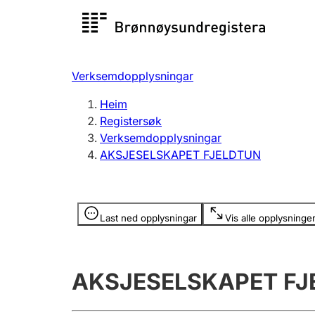
Registersøk
Aksjesel
Registrer
Verksemdopplysningar
Lag og foreining
Fleire
Heim
Registrere, endre, slette
organisa
Registersøk
Verksemdopplysningar
AKSJESELSKAPET FJELDTUN
Tinglysing
Jeger
Betaling 
Opplysninger er skjult
Last ned opplysningar
Vis alle opplysninge
Andre tema
AKSJESELSKAPET FJ