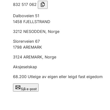
832 517 062
Dalboveien 51
1458
FJELLSTRAND
3212
NESODDEN
,
Norge
Slorerveien 67
1798
AREMARK
3124
AREMARK
,
Norge
Aksjeselskap
68.200
Utleige av eigen eller leigd fast eigedom
Sjå e-post