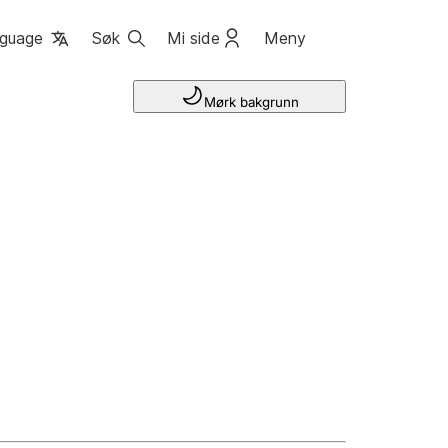
guage
Søk
Mi side
Meny
Mørk bakgrunn