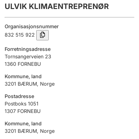
ULVIK KLIMAENTREPRENØR
Årsrekneskap
Innsending og forseinkingsgebyr
Organisasjonsnummer
832 515 922
Tinglysing
Forretningsadresse
Tornsangerveien 23
1360
FORNEBU
Jeger
Betaling og jegeravgiftskort
Kommune, land
3201
BÆRUM
,
Norge
Ektepaktrettleiaren
Postadresse
Postboks 1051
1307
FORNEBU
Andre tema
Kommune, land
3201
BÆRUM
,
Norge