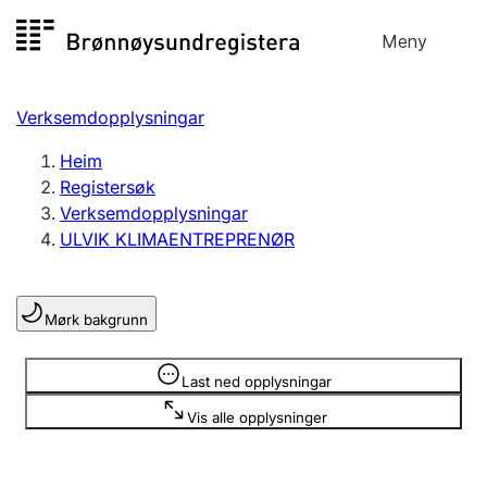
Hopp
Meny
Registersøk
til
Søk
Velg språk
innhald
Verksemdopplysningar
Aksjeselskap
Registrere, endre, slette
Heim
Registersøk
Verksemdopplysningar
Enkeltpersonføretak
ULVIK KLIMAENTREPRENØR
Registrere, endre, slette
Mørk bakgrunn
Lag og foreining
Registrere, endre, slette
Opplysninger er skjult
Last ned opplysningar
Vis alle opplysninger
Fleire organisasjonsformer