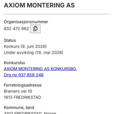
AXIOM MONTERING AS
Årsrekneskap
Innsending og forseinkingsgebyr
Organisasjonsnummer
832 472 662
Tinglysing
Status
Konkurs
(9. juni 2026)
Under avvikling
(19. mai 2026)
Jeger
Betaling og jegeravgiftskort
Konkursbu
AXIOM MONTERING AS KONKURSBO,
Org.no 937 858 248
Ektepaktrettleiaren
Forretningsadresse
Bramers vei 10
1613
FREDRIKSTAD
Andre tema
Kommune, land
3107
FREDRIKSTAD
,
Norge