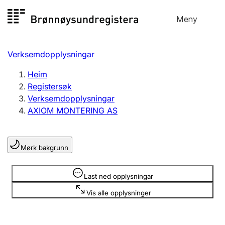
Hopp
Meny
Registersøk
til
Søk
Velg språk
innhald
Verksemdopplysningar
Aksjeselskap
Registrere, endre, slette
Heim
Registersøk
Verksemdopplysningar
Enkeltpersonføretak
AXIOM MONTERING AS
Registrere, endre, slette
Mørk bakgrunn
Lag og foreining
Registrere, endre, slette
Opplysninger er skjult
Last ned opplysningar
Vis alle opplysninger
Fleire organisasjonsformer