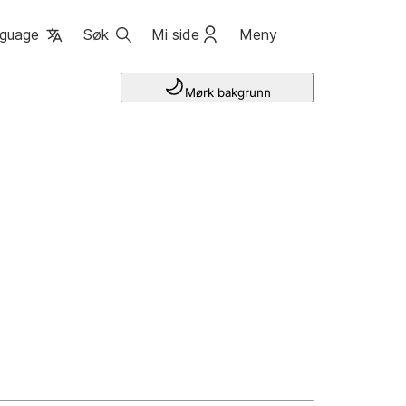
guage
Søk
Mi side
Meny
Mørk bakgrunn