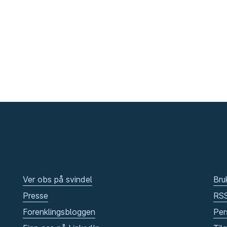
Ver obs på svindel
Bru
Presse
RS
Forenklingsbloggen
Per