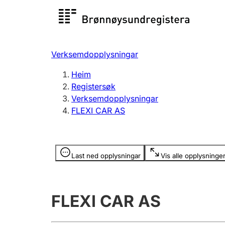
Registersøk
Aksjesel
Registrer
Verksemdopplysningar
Lag og foreining
Fleire
Heim
Registrere, endre, slette
organisa
Registersøk
Verksemdopplysningar
FLEXI CAR AS
Tinglysing
Jeger
Betaling 
Opplysninger er skjult
Last ned opplysningar
Vis alle opplysninge
Andre tema
FLEXI CAR AS