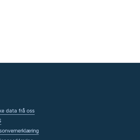
ke data frå oss
S
sonvernerklæring