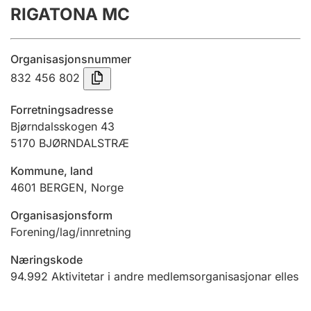
RIGATONA MC
Årsrekneskap
Innsending og forseinkingsgebyr
Organisasjonsnummer
832 456 802
Tinglysing
Forretningsadresse
Bjørndalsskogen 43
5170
BJØRNDALSTRÆ
Jeger
Betaling og jegeravgiftskort
Kommune, land
4601
BERGEN
,
Norge
Ektepaktrettleiaren
Organisasjonsform
Forening/lag/innretning
Næringskode
Andre tema
94.992
Aktivitetar i andre medlemsorganisasjonar elles