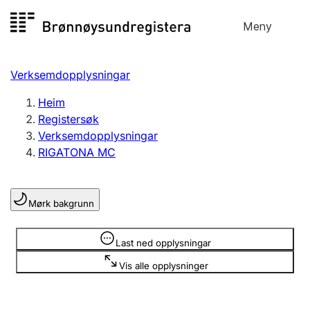
Hopp
Meny
Registersøk
til
Søk
Velg språk
innhald
Verksemdopplysningar
Aksjeselskap
Registrere, endre, slette
Heim
Registersøk
Verksemdopplysningar
Enkeltpersonføretak
RIGATONA MC
Registrere, endre, slette
Mørk bakgrunn
Lag og foreining
Registrere, endre, slette
Opplysninger er skjult
Last ned opplysningar
Vis alle opplysninger
Fleire organisasjonsformer