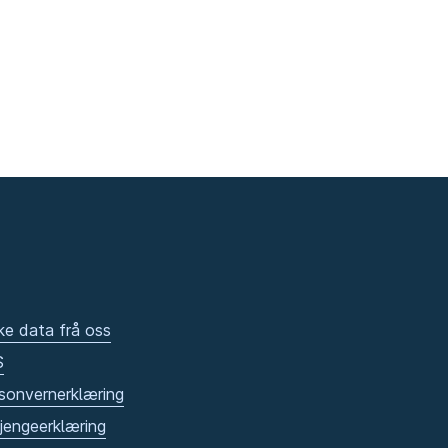
ke data frå oss
S
sonvernerklæring
gjengeerklæring