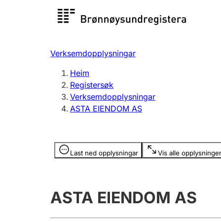
Registersøk
Aksjesel
Registrer
Verksemdopplysningar
Lag og foreining
Fleire
Heim
Registrere, endre, slette
organisa
Registersøk
Verksemdopplysningar
ASTA EIENDOM AS
Tinglysing
Jeger
Betaling 
Opplysninger er skjult
Last ned opplysningar
Vis alle opplysninge
Andre tema
ASTA EIENDOM AS