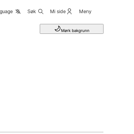
guage
Søk
Mi side
Meny
Mørk bakgrunn