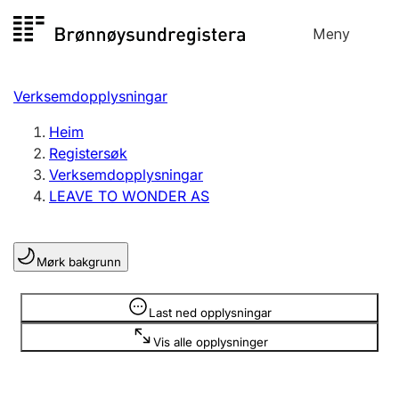
Hopp
Meny
Registersøk
til
Søk
Velg språk
innhald
Verksemdopplysningar
Aksjeselskap
Registrere, endre, slette
Heim
Registersøk
Verksemdopplysningar
Enkeltpersonføretak
LEAVE TO WONDER AS
Registrere, endre, slette
Mørk bakgrunn
Lag og foreining
Registrere, endre, slette
Opplysninger er skjult
Last ned opplysningar
Vis alle opplysninger
Fleire organisasjonsformer