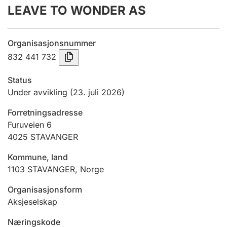
LEAVE TO WONDER AS
Årsrekneskap
Innsending og forseinkingsgebyr
Organisasjonsnummer
832 441 732
Tinglysing
Status
Under avvikling
(23. juli 2026)
Jeger
Forretningsadresse
Betaling og jegeravgiftskort
Furuveien 6
4025
STAVANGER
Ektepaktrettleiaren
Kommune, land
1103
STAVANGER
,
Norge
Organisasjonsform
Andre tema
Aksjeselskap
Næringskode