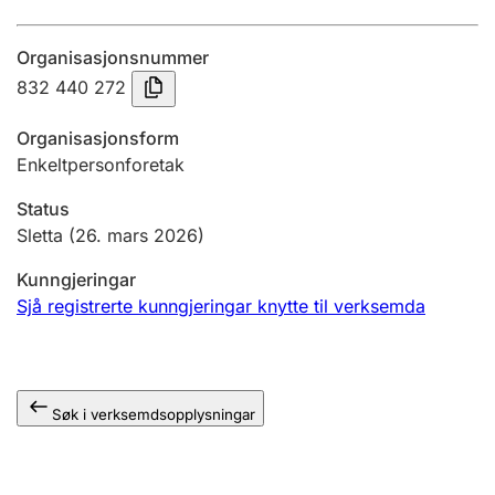
Årsrekneskap
Organisasjonsnummer
Innsending og forseinkingsgebyr
832 440 272
Organisasjonsform
Tinglysing
Enkeltpersonforetak
Status
Jeger
Sletta
(26. mars 2026)
Betaling og jegeravgiftskort
Kunngjeringar
Sjå registrerte kunngjeringar knytte til verksemda
Ektepaktrettleiaren
Søk i verksemdsopplysningar
Andre tema