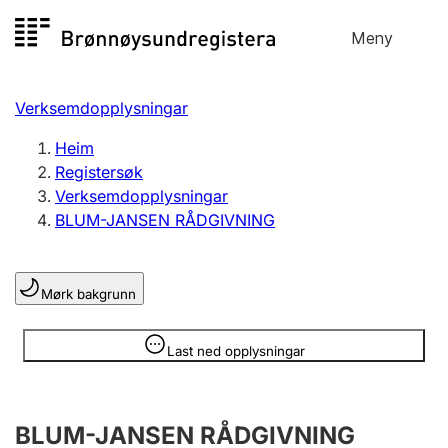
Hopp
Meny
Registersøk
til
Søk
Velg språk
innhald
Verksemdopplysningar
Aksjeselskap
Registrere, endre, slette
Heim
Registersøk
Verksemdopplysningar
Enkeltpersonføretak
BLUM-JANSEN RÅDGIVNING
Registrere, endre, slette
Mørk bakgrunn
Lag og foreining
Registrere, endre, slette
Opplysninger er skjult
Last ned opplysningar
Fleire organisasjonsformer
BLUM-JANSEN RÅDGIVNING