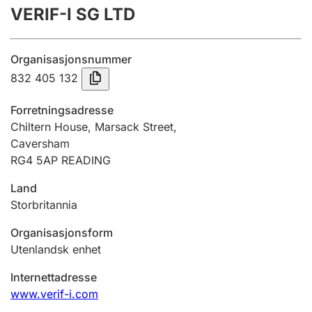
VERIF-I SG LTD
Årsrekneskap
Innsending og forseinkingsgebyr
Organisasjonsnummer
832 405 132
Tinglysing
Forretningsadresse
Chiltern House, Marsack Street,
Caversham
Jeger
RG4 5AP READING
Betaling og jegeravgiftskort
Land
Storbritannia
Ektepaktrettleiaren
Organisasjonsform
Utenlandsk enhet
Andre tema
Internettadresse
www.verif-i.com