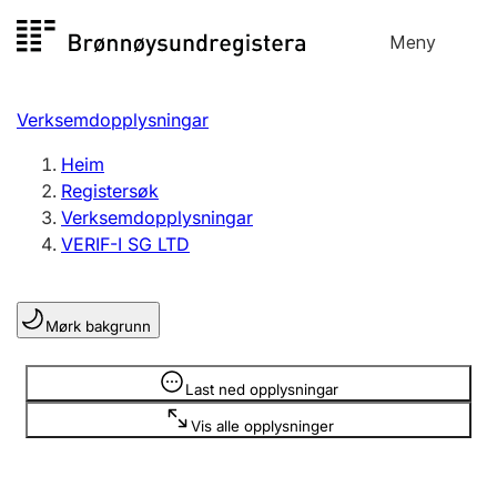
Hopp
Meny
Registersøk
til
Søk
Velg språk
innhald
Verksemdopplysningar
Aksjeselskap
Registrere, endre, slette
Heim
Registersøk
Verksemdopplysningar
Enkeltpersonføretak
VERIF-I SG LTD
Registrere, endre, slette
Mørk bakgrunn
Lag og foreining
Registrere, endre, slette
Opplysninger er skjult
Last ned opplysningar
Vis alle opplysninger
Fleire organisasjonsformer