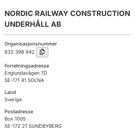
Årsrekneskap
NORDIC RAILWAY CONSTRUCTION
Innsending og forseinkingsgebyr
UNDERHÅLL AB
Tinglysing
Organisasjonsnummer
832 398 942
Jeger
Forretningsadresse
Betaling og jegeravgiftskort
Englundavägen 7D
SE-171 41 SOLNA
Land
Ektepaktrettleiaren
Sverige
Postadresse
Andre tema
Box 1005
SE-172 21 SUNDBYBERG