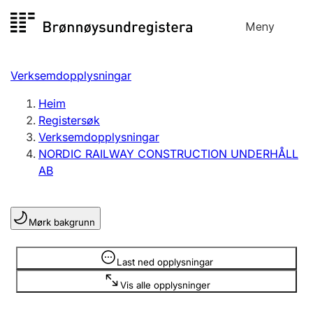
Hopp
Meny
Registersøk
til
Søk
Velg språk
innhald
Verksemdopplysningar
Aksjeselskap
Registrere, endre, slette
Heim
Registersøk
Verksemdopplysningar
Enkeltpersonføretak
NORDIC RAILWAY CONSTRUCTION UNDERHÅLL
Registrere, endre, slette
AB
Lag og foreining
Mørk bakgrunn
Registrere, endre, slette
Opplysninger er skjult
Last ned opplysningar
Fleire organisasjonsformer
Vis alle opplysninger