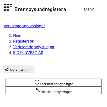
Hopp
Meny
Registersøk
til
Søk
Velg språk
innhald
Verksemdopplysningar
Aksjeselskap
Registrere, endre, slette
Heim
Registersøk
Verksemdopplysningar
Enkeltpersonføretak
EIDE-INVEST AS
Registrere, endre, slette
Mørk bakgrunn
Lag og foreining
Registrere, endre, slette
Opplysninger er skjult
Last ned opplysningar
Vis alle opplysninger
Fleire organisasjonsformer