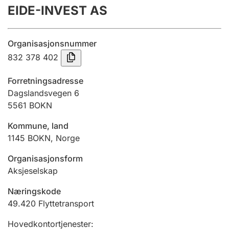
EIDE-INVEST AS
Årsrekneskap
Innsending og forseinkingsgebyr
Organisasjonsnummer
832 378 402
Tinglysing
Forretningsadresse
Dagslandsvegen 6
5561
BOKN
Jeger
Betaling og jegeravgiftskort
Kommune, land
1145
BOKN
,
Norge
Ektepaktrettleiaren
Organisasjonsform
Aksjeselskap
Næringskode
Andre tema
49.420
Flyttetransport
Hovedkontortjenester
: