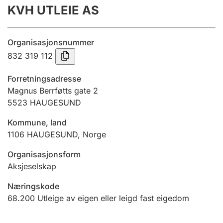
KVH UTLEIE AS
Årsrekneskap
Innsending og forseinkingsgebyr
Organisasjonsnummer
832 319 112
Tinglysing
Forretningsadresse
Magnus Berrføtts gate 2
5523
HAUGESUND
Jeger
Betaling og jegeravgiftskort
Kommune, land
1106
HAUGESUND
,
Norge
Ektepaktrettleiaren
Organisasjonsform
Aksjeselskap
Næringskode
Andre tema
68.200
Utleige av eigen eller leigd fast eigedom