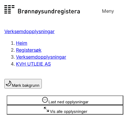
Hopp
Meny
Registersøk
til
Søk
Velg språk
innhald
Verksemdopplysningar
Aksjeselskap
Registrere, endre, slette
Heim
Registersøk
Verksemdopplysningar
Enkeltpersonføretak
KVH UTLEIE AS
Registrere, endre, slette
Mørk bakgrunn
Lag og foreining
Registrere, endre, slette
Opplysninger er skjult
Last ned opplysningar
Vis alle opplysninger
Fleire organisasjonsformer