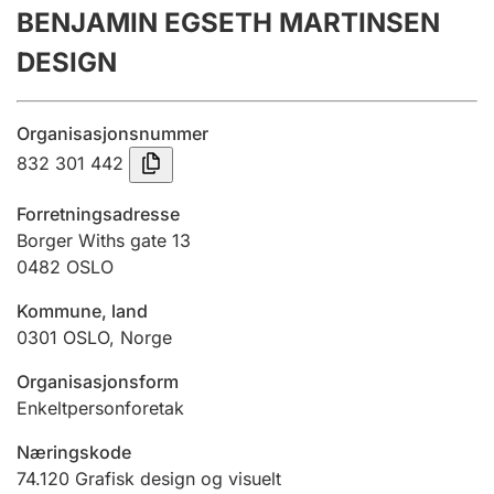
BENJAMIN EGSETH MARTINSEN
Årsrekneskap
DESIGN
Innsending og forseinkingsgebyr
Organisasjonsnummer
Tinglysing
832 301 442
Forretningsadresse
Jeger
Borger Withs gate 13
Betaling og jegeravgiftskort
0482
OSLO
Kommune, land
0301
OSLO
,
Norge
Ektepaktrettleiaren
Organisasjonsform
Enkeltpersonforetak
Andre tema
Næringskode
74.120
Grafisk design og visuelt