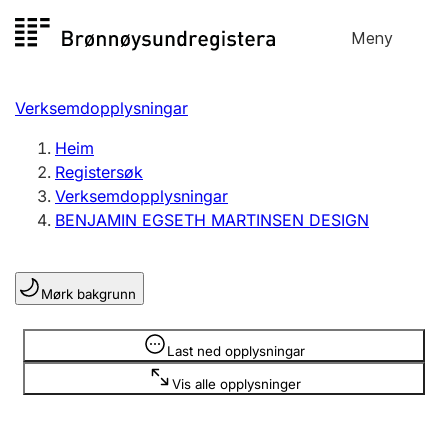
Hopp
Meny
Registersøk
til
Søk
Velg språk
innhald
Verksemdopplysningar
Aksjeselskap
Registrere, endre, slette
Heim
Registersøk
Verksemdopplysningar
Enkeltpersonføretak
BENJAMIN EGSETH MARTINSEN DESIGN
Registrere, endre, slette
Mørk bakgrunn
Lag og foreining
Registrere, endre, slette
Opplysninger er skjult
Last ned opplysningar
Vis alle opplysninger
Fleire organisasjonsformer