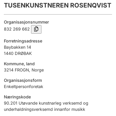
TUSENKUNSTNEREN ROSENQVIST
Årsrekneskap
Innsending og forseinkingsgebyr
Organisasjonsnummer
832 269 662
Tinglysing
Forretningsadresse
Baybakken 14
1440
DRØBAK
Jeger
Betaling og jegeravgiftskort
Kommune, land
3214
FROGN
,
Norge
Ektepaktrettleiaren
Organisasjonsform
Enkeltpersonforetak
Næringskode
Andre tema
90.201
Utøvande kunstnarleg verksemd og
underhaldningsverksemd innanfor musikk