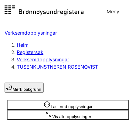
Hopp
Meny
Registersøk
til
Søk
Velg språk
innhald
Verksemdopplysningar
Aksjeselskap
Registrere, endre, slette
Heim
Registersøk
Verksemdopplysningar
Enkeltpersonføretak
TUSENKUNSTNEREN ROSENQVIST
Registrere, endre, slette
Mørk bakgrunn
Lag og foreining
Registrere, endre, slette
Opplysninger er skjult
Last ned opplysningar
Vis alle opplysninger
Fleire organisasjonsformer