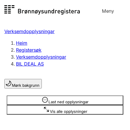
Hopp
Meny
Registersøk
til
Søk
Velg språk
innhald
Verksemdopplysningar
Aksjeselskap
Registrere, endre, slette
Heim
Registersøk
Verksemdopplysningar
Enkeltpersonføretak
BIL DEAL AS
Registrere, endre, slette
Mørk bakgrunn
Lag og foreining
Registrere, endre, slette
Opplysninger er skjult
Last ned opplysningar
Vis alle opplysninger
Fleire organisasjonsformer