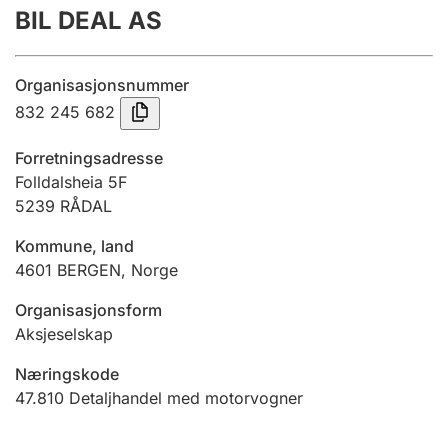
BIL DEAL AS
Årsrekneskap
Innsending og forseinkingsgebyr
Organisasjonsnummer
832 245 682
Tinglysing
Forretningsadresse
Folldalsheia 5F
5239
RÅDAL
Jeger
Betaling og jegeravgiftskort
Kommune, land
4601
BERGEN
,
Norge
Ektepaktrettleiaren
Organisasjonsform
Aksjeselskap
Næringskode
Andre tema
47.810
Detaljhandel med motorvogner