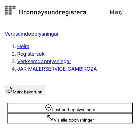
Hopp
Meny
Registersøk
til
Søk
Velg språk
innhald
Verksemdopplysningar
Aksjeselskap
Registrere, endre, slette
Heim
Registersøk
Verksemdopplysningar
Enkeltpersonføretak
JAR MALERSERVICE GAMBIROZA
Registrere, endre, slette
Mørk bakgrunn
Lag og foreining
Registrere, endre, slette
Opplysninger er skjult
Last ned opplysningar
Vis alle opplysninger
Fleire organisasjonsformer