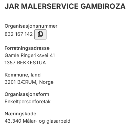
JAR MALERSERVICE GAMBIROZA
Årsrekneskap
Innsending og forseinkingsgebyr
Organisasjonsnummer
832 167 142
Tinglysing
Forretningsadresse
Gamle Ringeriksvei 41
1357
BEKKESTUA
Jeger
Betaling og jegeravgiftskort
Kommune, land
3201
BÆRUM
,
Norge
Ektepaktrettleiaren
Organisasjonsform
Enkeltpersonforetak
Næringskode
Andre tema
43.340
Målar- og glasarbeid