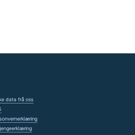
ke data frå oss
S
sonvernerklæring
gjengeerklæring