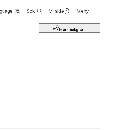
guage
Søk
Mi side
Meny
Mørk bakgrunn