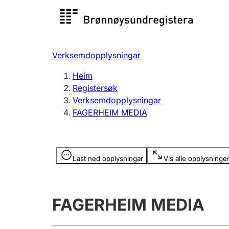
Registersøk
Aksjesel
Registrer
Verksemdopplysningar
Lag og foreining
Fleire
Heim
Registrere, endre, slette
organisa
Registersøk
Verksemdopplysningar
FAGERHEIM MEDIA
Tinglysing
Jeger
Betaling 
Opplysninger er skjult
Last ned opplysningar
Vis alle opplysninge
Andre tema
FAGERHEIM MEDIA