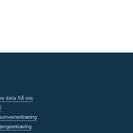
ke data frå oss
S
sonvernerklæring
gjengeerklæring