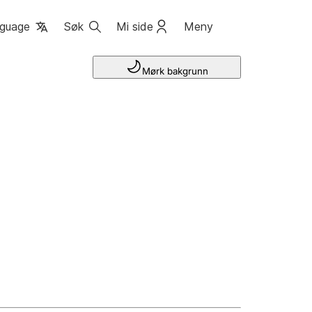
guage
Søk
Mi side
Meny
Mørk bakgrunn