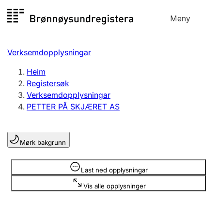
Hopp
Meny
Registersøk
til
Søk
Velg språk
innhald
Verksemdopplysningar
Aksjeselskap
Registrere, endre, slette
Heim
Registersøk
Verksemdopplysningar
Enkeltpersonføretak
PETTER PÅ SKJÆRET AS
Registrere, endre, slette
Mørk bakgrunn
Lag og foreining
Registrere, endre, slette
Opplysninger er skjult
Last ned opplysningar
Vis alle opplysninger
Fleire organisasjonsformer