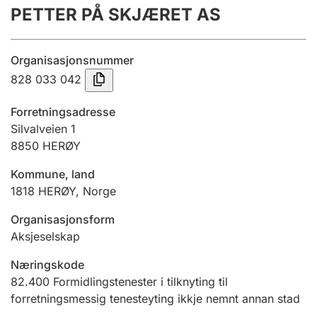
PETTER PÅ SKJÆRET AS
Årsrekneskap
Innsending og forseinkingsgebyr
Organisasjonsnummer
828 033 042
Tinglysing
Forretningsadresse
Silvalveien 1
8850
HERØY
Jeger
Betaling og jegeravgiftskort
Kommune, land
1818
HERØY
,
Norge
Ektepaktrettleiaren
Organisasjonsform
Aksjeselskap
Næringskode
Andre tema
82.400
Formidlingstenester i tilknyting til
forretningsmessig tenesteyting ikkje nemnt annan stad