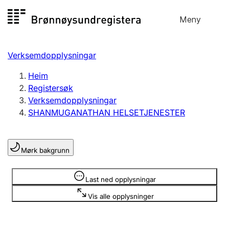
Hopp
Meny
Registersøk
til
Søk
Velg språk
innhald
Verksemdopplysningar
Aksjeselskap
Registrere, endre, slette
Heim
Registersøk
Verksemdopplysningar
Enkeltpersonføretak
SHANMUGANATHAN HELSETJENESTER
Registrere, endre, slette
Mørk bakgrunn
Lag og foreining
Registrere, endre, slette
Opplysninger er skjult
Last ned opplysningar
Vis alle opplysninger
Fleire organisasjonsformer