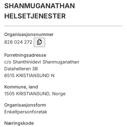
SHANMUGANATHAN
Årsrekneskap
HELSETJENESTER
Innsending og forseinkingsgebyr
Organisasjonsnummer
Tinglysing
828 024 272
Forretningsadresse
Jeger
c/o Shanthinidevi Shanmuganathan
Betaling og jegeravgiftskort
Dalahelleren 3B
6515
KRISTIANSUND N
Kommune, land
Ektepaktrettleiaren
1505
KRISTIANSUND
,
Norge
Organisasjonsform
Andre tema
Enkeltpersonforetak
Næringskode