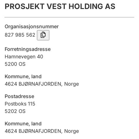
PROSJEKT VEST HOLDING AS
Årsrekneskap
Innsending og forseinkingsgebyr
Organisasjonsnummer
827 985 562
Tinglysing
Forretningsadresse
Hamnevegen 40
5200
OS
Jeger
Betaling og jegeravgiftskort
Kommune, land
4624
BJØRNAFJORDEN
,
Norge
Ektepaktrettleiaren
Postadresse
Postboks 115
5202
OS
Andre tema
Kommune, land
4624
BJØRNAFJORDEN
,
Norge