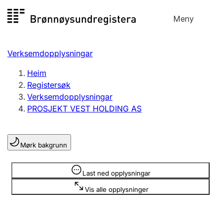
Hopp
Meny
Registersøk
til
Søk
Velg språk
innhald
Verksemdopplysningar
Aksjeselskap
Registrere, endre, slette
Heim
Registersøk
Verksemdopplysningar
Enkeltpersonføretak
PROSJEKT VEST HOLDING AS
Registrere, endre, slette
Mørk bakgrunn
Lag og foreining
Registrere, endre, slette
Opplysninger er skjult
Last ned opplysningar
Vis alle opplysninger
Fleire organisasjonsformer